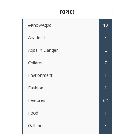
TOPICS
#KnowAqsa
10
Ahadeeth
3
Aqsa in Danger
2
Children
7
Environment
1
Fashion
1
Features
62
Food
1
Galleries
3