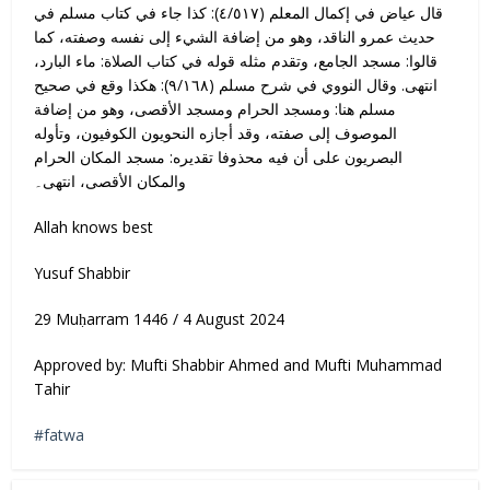
قال عياض في إكمال المعلم (٤/٥١٧): كذا جاء في كتاب مسلم في
حديث عمرو الناقد، وهو من إضافة الشيء إلى نفسه وصفته، كما
قالوا: مسجد الجامع، وتقدم مثله قوله في كتاب الصلاة: ماء البارد،
انتهى. وقال النووي في شرح مسلم (٩/١٦٨): هكذا وقع في صحيح
مسلم هنا: ومسجد الحرام ومسجد الأقصى، وهو من إضافة
الموصوف إلى صفته، وقد أجازه النحويون الكوفيون، وتأوله
البصريون على أن فيه محذوفا تقديره: مسجد المكان الحرام
والمكان الأقصى، انتهى۔
Allah knows best
Yusuf Shabbir
29 Muḥarram 1446 / 4 August 2024
Approved by: Mufti Shabbir Ahmed and Mufti Muhammad
Tahir
fatwa