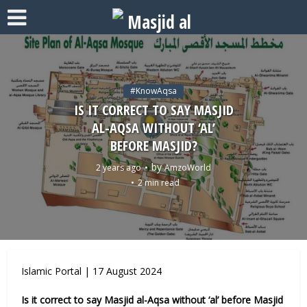
#KnowAqsa
IS IT CORRECT TO SAY MASJID
AL-AQSA WITHOUT ‘AL’
BEFORE MASJID?
by
2 years ago
AmzoWorld
2 min read
Islamic Portal | 17 August 2024
Is it correct to say Masjid al-Aqsa without ‘al’ before Masjid